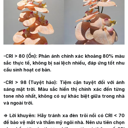
-CRI > 80 (Ổn):
Phản ánh chính xác khoảng 80% màu
sắc thực tế, không bị sai lệch nhiều, đáp ứng tốt nhu
cầu sinh hoạt cơ bản.
-CRI > 98 (Tuyệt hảo):
Tiệm cận tuyệt đối với ánh
sáng mặt trời. Màu sắc hiển thị chính xác đến từng
tone nhỏ nhất, không có sự khác biệt giữa trong nhà
và ngoài trời.
=> Lời khuyên:
Hãy tránh xa đèn trôi nổi có
CRI < 70
để bảo vệ mắt và thẩm mỹ ngôi nhà. Nên ưu tiên chọn