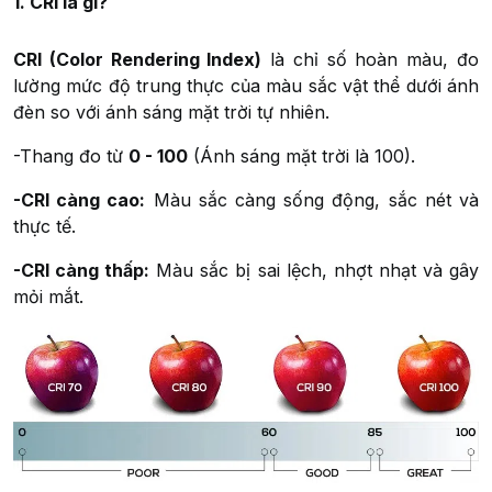
1. CRI là gì?
CRI (Color Rendering Index)
là chỉ số hoàn màu, đo
lường mức độ trung thực của màu sắc vật thể dưới ánh
đèn so với ánh sáng mặt trời tự nhiên.
-Thang đo từ
0 - 100
(Ánh sáng mặt trời là 100).
-CRI càng cao:
Màu sắc càng sống động, sắc nét và
thực tế.
-CRI càng thấp:
Màu sắc bị sai lệch, nhợt nhạt và gây
mỏi mắt.