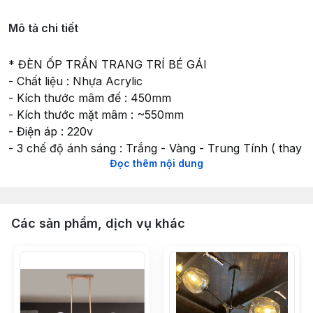
Mô tả chi tiết
* ĐÈN ỐP TRẦN TRANG TRÍ BÉ GÁI
- Chất liệu : Nhựa Acrylic
- Kích thước mâm đế : 450mm
- Kích thước mặt mâm : ~550mm
- Điện áp : 220v
- 3 chế độ ánh sáng : Trắng - Vàng - Trung Tính ( thay
Đọc thêm nội dung
đổi sau mỗi lần bật tắt )
Đặc điểm: Vừa phải, dễ treo, dễ sử dụng
* Tiết kiệm điện năng
Các sản phẩm, dịch vụ khác
* Phù hợp với nhiều không gian lắp đặt :
Chiếu sáng hộ gia đình, căn hộ: phòng ngủ, phòng
khách, phòng bếp.