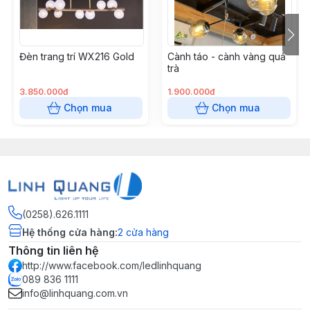
Đèn trang trí WX216 Gold
Cành táo - cành vàng quả
trà
3.850.000đ
1.900.000đ
Chọn mua
Chọn mua
(0258).626.1111
Hệ thống cửa hàng
:
2
cửa hàng
Thông tin liên hệ
http://www.facebook.com/ledlinhquang
089 836 1111
info@linhquang.com.vn