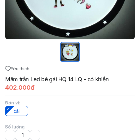
Yêu thích
Mâm trần Led bé gái HQ 14 LQ - có khiển
402.000đ
Đơn vị
:
cái
Số lượng