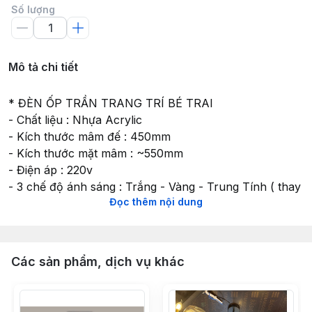
Số lượng
Mô tả chi tiết
* ĐÈN ỐP TRẦN TRANG TRÍ BÉ TRAI
- Chất liệu : Nhựa Acrylic
- Kích thước mâm đế : 450mm
- Kích thước mặt mâm : ~550mm
- Điện áp : 220v
- 3 chế độ ánh sáng : Trắng - Vàng - Trung Tính ( thay
Đọc thêm nội dung
đổi sau mỗi lần bật tắt )
Đặc điểm: Vừa phải, dễ treo, dễ sử dụng
* Tiết kiệm điện năng
Các sản phẩm, dịch vụ khác
* Phù hợp với nhiều không gian lắp đặt :
Chiếu sáng hộ gia đình, căn hộ: phòng ngủ, phòng
khách, phòng bếp.