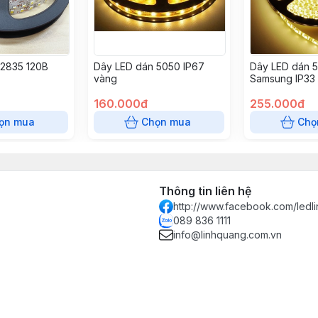
 2835 120B
Dây LED dán 5050 IP67
Dây LED dán 5
vàng
Samsung IP33
160.000đ
255.000đ
ọn mua
Chọn mua
Chọ
Thông tin liên hệ
http://www.facebook.com/ledl
089 836 1111
info@linhquang.com.vn