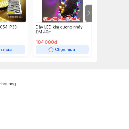
054 IP33
Dây LED kim cương nháy
Dây Led dán C
ĐM 40m
4000K RA90
104.000đ
500.000đ
n mua
Chọn mua
Hết 
inhquang