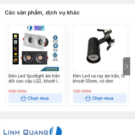
+ Output: DC6-12V 300mA±5%
Các sản phẩm, dịch vụ khác
• CCT: 3000k, 6500k , 4000k
• Độ hoàn màu: RA>80 75Lm/w
• Kích thước đèn:
+ Mặt đèn: Ф55mm
+ Lỗ khoét đế: Ф52mm
Đèn Led Spotlight âm trần
Đèn Led rọi ray âm trần, lỗ
đôi cao cấp LQ2, khoét lỗ
khoét 55mm, vỏ đen
160x75mm
+ Chiều cao: 65mm
638.000đ
330.000đ
Chọn mua
Chọn mua
• Chất liệu cao cấp:Mặt đèn được làm bằng nhôm đúc,
gia công mặt bạc xước, đế đèn bằng nhựa
• Màu sắc vỏ: Bạc xước