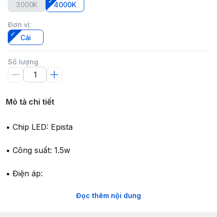
3000K
4000K
Đơn vị
:
Cái
Số lượng
Mô tả chi tiết
• Chip LED: Epista
• Công suất: 1.5w
• Điện áp:
Đọc thêm nội dung
+ Input: AC100-265V 50/60Hz