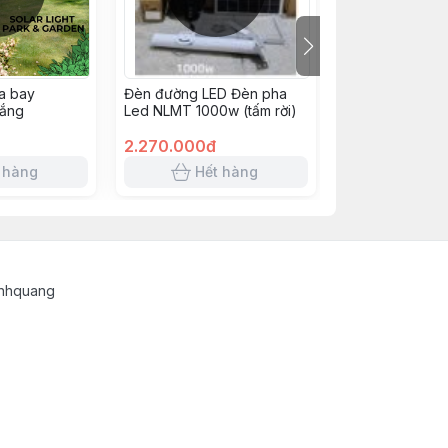
ĩa bay
Đèn đường LED Đèn pha
Đèn LED bàn c
ắng
Led NLMT 1000w (tấm rời)
400w (tấm rời)
2.270.000đ
1.550.000đ
 hàng
Hết hàng
Hết 
inhquang