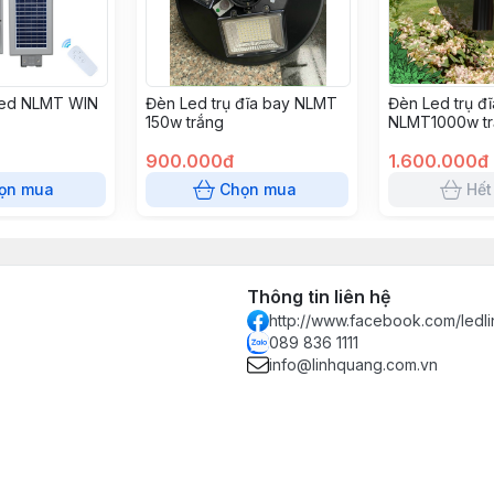
Led NLMT WIN
Đèn Led trụ đĩa bay NLMT
Đèn Led trụ đ
150w trắng
NLMT1000w tr
900.000đ
1.600.000đ
ọn mua
Chọn mua
Hết
Thông tin liên hệ
http://www.facebook.com/ledl
089 836 1111
info@linhquang.com.vn