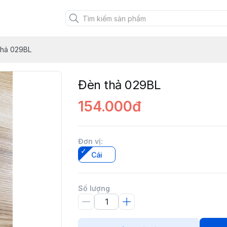
thả 029BL
Đèn thả 029BL
154.000đ
Đơn vị
:
Cái
Số lượng