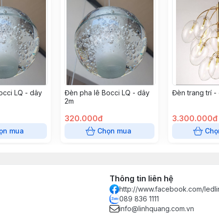
occi LQ - dây
Đèn pha lê Bocci LQ - dây
Đèn trang trí 
2m
320.000đ
3.300.000đ
ọn mua
Chọn mua
Chọ
Thông tin liên hệ
http://www.facebook.com/ledl
089 836 1111
info@linhquang.com.vn