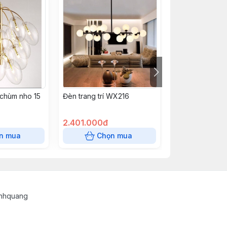
- chùm nho 15
Đèn trang trí WX216
Đèn trang trí W
2.401.000đ
3.988.000đ
n mua
Chọn mua
Chọn
inhquang