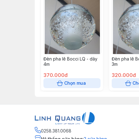
Đèn pha lê Bocci LQ - dây
Đèn pha lê B
4m
3m
370.000đ
320.000đ
Chọn mua
Ch
0258.381.0068
Hệ thống cửa hàng
:
2
cửa hàng