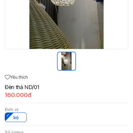
Yêu thích
Đèn thả ND/01
160.000đ
Đơn vị
:
bộ
Số lượng