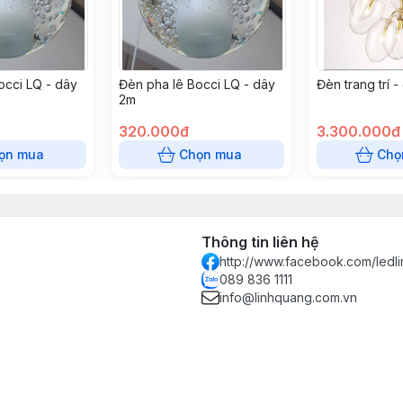
occi LQ - dây
Đèn pha lê Bocci LQ - dây
Đèn trang trí 
2m
320.000đ
3.300.000đ
ọn mua
Chọn mua
Chọ
Thông tin liên hệ
http://www.facebook.com/ledl
089 836 1111
info@linhquang.com.vn