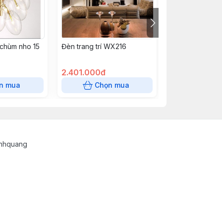
- chùm nho 15
Đèn trang trí WX216
Đèn trang trí W
2.401.000đ
3.988.000đ
n mua
Chọn mua
Chọn
inhquang