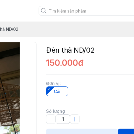
thả ND/02
Đèn thả ND/02
150.000đ
Đơn vị
:
Cái
Số lượng