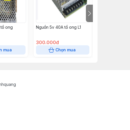
tổ ong
Nguồn 5v 40A tổ ong L1
Nguồn 5V 40A 
300.000đ
330.000đ
n mua
Chọn mua
Chọn
inhquang