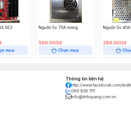
BX 5E3
Nguồn 5v 70A mỏng
Nguồn 5v 40A 
đ
560.000đ
286.000đ
ọn mua
Chọn mua
Chọ
Thông tin liên hệ
http://www.facebook.com/ledl
089 836 1111
info@linhquang.com.vn